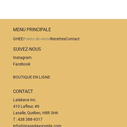
Directions
Herbology Food mart
5003 50 ave
Bonnyville Alberta T9N 2J6
MENU PRINCIPALE
Canada
GHEE
Points de vente
Recettes
Contact
347.2 km
SUIVEZ-NOUS
Directions
Instagram
Facebook
Nutter’s #25 (Melfort)
102 McKendry Ave West
BOUTIQUE EN LIGNE
Melfort Saskatchewan S0E 1A0
CONTACT
CANADA
Lalakava Inc.
379.8 km
410 Lafleur, #6
Directions
Lasalle, Québec, H8R 3H6
T :
438 388-9317
Happy House Natural Foods & Supplements
info@prasadayurveda.com