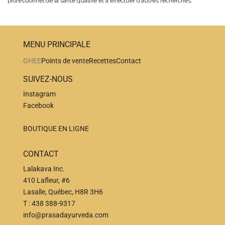
professionnel de la santé qualifié et à effectuer d’autres recherches.
MENU PRINCIPALE
GHEE
Points de vente
Recettes
Contact
SUIVEZ-NOUS
Instagram
Facebook
BOUTIQUE EN LIGNE
CONTACT
Lalakava Inc.
410 Lafleur, #6
Lasalle, Québec, H8R 3H6
T :
438 388-9317
info@prasadayurveda.com