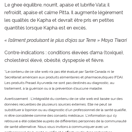
Le ghee équilibre, nourrit, apaise et lubrifie Vata; il
refroidit, apaise et calme Pitta. Il augmente légèrement
les qualités de Kapha et devrait être pris en petites
quantités lorsque Kapha est en excès.
« l’aliment produisant le plus d’ojas sur Terre » Maya Tiwari
Contre-indications : conditions élevées d’ama (toxique),
cholestérol élevé, obésité, dyspepsie et fièvre.
*Le contenu de ce site web n’a pas été évalué par Santé Canada ni le
Secrétariat américain aux produits alimentaires et pharmaceutiques (FDA).
Les produits Prasad Ayurveda ne sont pas destinés au diagnostic, au
traitement, à la guérison ou à la prévention d’aucune maladie.
Avertissement : L’intégralité du contenu de ce site web est basée sur des
données recueillies de plusieurs sources externes. Elle ne peut se
substituer à l’opinion ou au diagnostic d’un professionnel de la santé qualifié,
ni être considérée comme des conseils médicaux. L’information qui s’y
retrouve a été collectée auprès de différentes personnes de la communauté
de santé alternative. Nous vous invitons à communiquer avec un